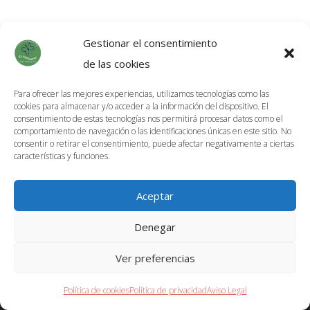
Gestionar el consentimiento
de las cookies
Para ofrecer las mejores experiencias, utilizamos tecnologías como las
cookies para almacenar y/o acceder a la información del dispositivo. El
Información de Envíos
consentimiento de estas tecnologías nos permitirá procesar datos como el
comportamiento de navegación o las identificaciones únicas en este sitio. No
Política de devoluciones
consentir o retirar el consentimiento, puede afectar negativamente a ciertas
características y funciones.
Aviso Legal
Política de privacidad
Aceptar
Términos y condiciones
Denegar
Política de cookies (UE)
Ver preferencias
©
2026
El papalote plata
Política de cookies
Política de privacidad
Aviso Legal