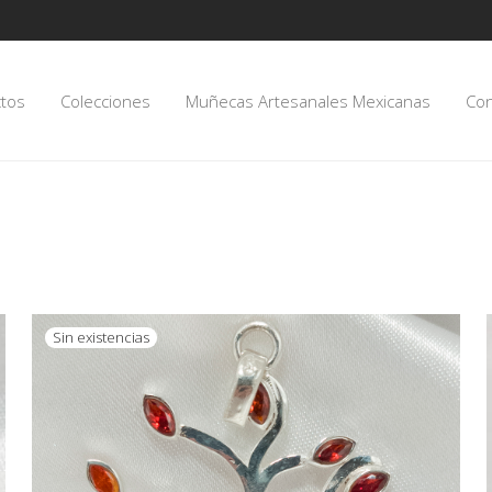
tos
Colecciones
Muñecas Artesanales Mexicanas
Con