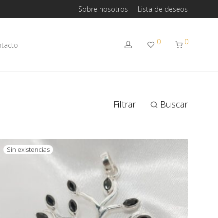
Sobre nosotros
Lista de deseos
0
0
tacto
Filtrar
Buscar