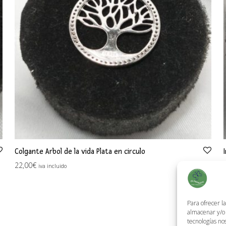
Colgante Arbol de la vida Plata en circulo
22,00
€
iva incluido
Para ofrecer l
almacenar y/o 
tecnologías no