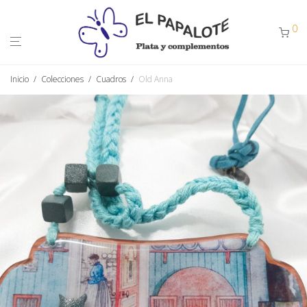
0
Inicio
/
Colecciones
/
Cuadros
/
Old Anna