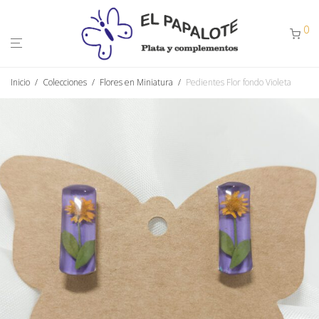
0
Inicio
/
Colecciones
/
Flores en Miniatura
/
Pedientes Flor fondo Violeta