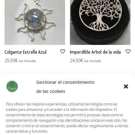
Colgante Estrella Azul
Imperdible Arbol de la vida
25,50
€
24,50
€
iva incluido
iva incluido
Gestionar el consentimiento
de las cookies
Para ofrecer las mejores experiencias, utilizamos tecnologías como las
cookies para almacenar y/o acceder a la información del dispositivo. El
Información de Envíos
consentimiento de estas tecnologías nos permitirá procesar datos como el
comportamiento de navegación o las identificaciones únicas en este sitio. No
Política de devoluciones
consentir o retirar el consentimiento, puede afectar negativamente a ciertas
características y funciones.