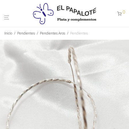
0
Inicio
/
Pendientes
/
Pendientes Aros
/
Pendientes